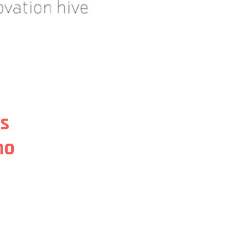
as
no